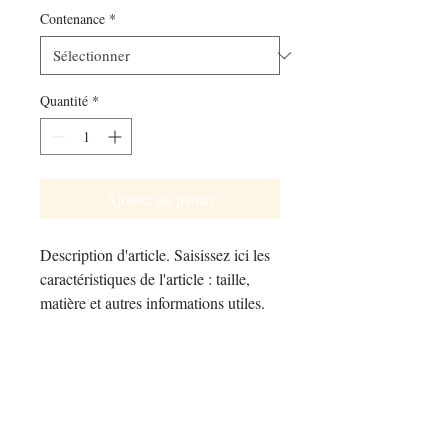
Contenance
*
Quantité
*
Ajouter au panier
Description d'article. Saisissez ici les 
caractéristiques de l'article : taille, 
matière et autres informations utiles.
DÉTAILS D'ARTICLE
Détails d'article. Saisissez ici les
POLITIQUE D'ÉCHANGE ET
caractéristiques de l'article : taille, matière
DE REMBOURSEMENT
et autres détails utiles. Cet emplacement