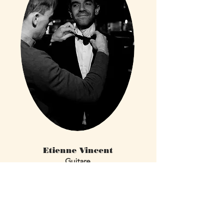
Etienne Vincent
Guitare
Qui a joué avec des noms prestigieux
comme Michel Perez ou David Bressat.