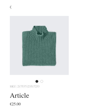
SKU: 217537123517253
Article
Price
€25.00