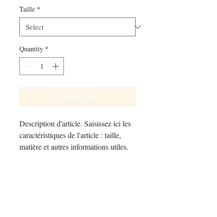
Taille
*
Quantity
*
Add to Cart
Description d'article. Saisissez ici les 
caractéristiques de l'article : taille, 
matière et autres informations utiles.
DÉTAILS D'ARTICLE
Détails d'article. Saisissez ici les
POLITIQUE D'ÉCHANGE ET
caractéristiques de l'article : taille, matière
DE REMBOURSEMENT
et autres détails utiles. Cet emplacement